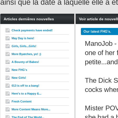
ainsi que la date à laquelle elle a
Articles dernières nouvelles
Voir article de nouvel
Check payments have ended!
Our latest FHG's.
May Day is here!
ManoJob - 
Girls, Girls...Girls!
one of her 
More Byatches, yo! ;)
petite...an
A Bounty of Babes!
New FHG's
New Girls!
The Dick Su
013 is off to a bang!
cocks when 
Here's to a Happy &...
Fresh Content
Mister POV
More Content Means More...
she had a bl
The End of The World...