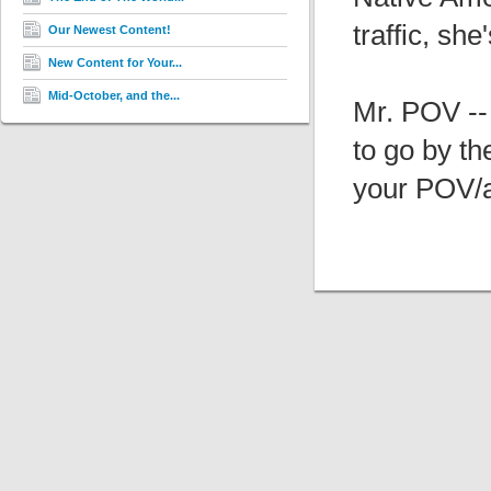
traffic, she
Our Newest Content!
New Content for Your...
Mid-October, and the...
Mr. POV --
to go by t
your POV/ana