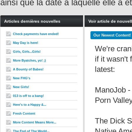
ainsi que la date à laquelle elle a
Articles dernières nouvelles
Voir article de nouvel
Check payments have ended!
Our Newest Content!
May Day is here!
We're crank
Girls, Girls...Girls!
if it wasn'
More Byatches, yo! ;)
latest:
A Bounty of Babes!
New FHG's
New Girls!
ManoJob - 
013 is off to a bang!
Porn Valley
Here's to a Happy &...
Fresh Content
The Dick Su
More Content Means More...
Native Ame
The End of The World...